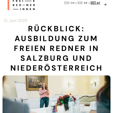
🇨🇭 CH
|
🇩🇪 DE
|
🇦🇹 AT
12. Juni 2023
RÜCKBLICK:
AUSBILDUNG ZUM
FREIEN REDNER IN
SALZBURG UND
NIEDERÖSTERREICH