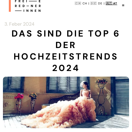
🇨🇭 CH
|
🇩🇪 DE
|
🇦🇹 AT
3. Feber 2024
DAS SIND DIE TOP 6
DER
HOCHZEITSTRENDS
2024